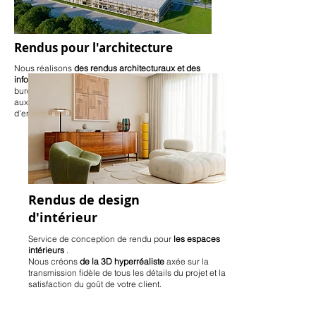
Rendus pour l'architecture
Nous réalisons
des rendus architecturaux et des
infoarchitectures
pour les entreprises et les
bureaux. Nous nous distinguons par notre attention
aux
détails photoréalistes
et par la création
d'environnements qui
évoquent des émotions
.
Rendus de design
d'intérieur
Service de conception de rendu pour
les espaces
intérieurs
.
Nous créons
de la 3D hyperréaliste
axée sur la
transmission fidèle de tous les détails du projet et la
satisfaction du goût de votre client.